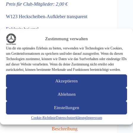
Preis für Club-Mitglieder: 2,00 €
W123 Heckscheiben-Aufkleber transparent
Exklusiv bei uns!
Zustimmung verwalten
Um dir ein optimales Erlebnis zu bieten, verwenden wir Technologien wie Cookies,
um Geräteinformationen zu speichern und/oder darauf zuzugreifen. Wenn du diesen
Dieses Ersatzteil ist ausschließlich für Mitglieder des
Technologien zustimmst, können wir Daten wie das Surfverhalten oder eindeutige IDs
W123-Clubs erhältlich
auf dieser Website verarbeiten. Wenn du deine Zustimmung nicht erteilst oder
zurückziehst, können bestimmte Merkmale und Funktionen beeinträchtigt werden.
Akzeptieren
ARTIKELNUMMER:
2000003-2
KATEGORIE:
WERBE- UND FANARTIKEL
Ablehnen
SCHLAGWORT:
AUFKLEBER
Einstellungen
Cookie-Richtlinie
Datenschutzerklärung
Impressum
Beschreibung