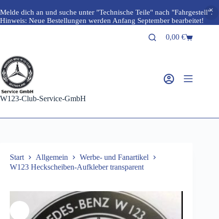
Melde dich an und suche unter "Technische Teile" nach "Fahrgestell".
Hinweis: Neue Bestellungen werden Anfang September bearbeitet!
Zum
0,00
€
Inhalt
Warenkorb
springen
W123-Club-Service-GmbH
Start
Allgemein
Werbe- und Fanartikel
W123 Heckscheiben-Aufkleber transparent