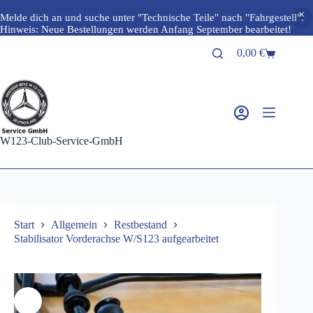
Melde dich an und suche unter "Technische Teile" nach "Fahrgestell".
Hinweis: Neue Bestellungen werden Anfang September bearbeitet!
Zum
0,00
€
Inhalt
Warenkorb
springen
W123-Club-Service-GmbH
Start
Allgemein
Restbestand
Stabilisator Vorderachse W/S123 aufgearbeitet