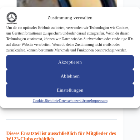
Zustimmung verwalten
Um dir ein optimales Erlebnis zu bieten, verwenden wir Technologien wie Cookies,
um Geräteinformationen zu speichern und/oder darauf zuzugreifen. Wenn du diesen
Technologien zustimmst, können wir Daten wie das Surfverhalten oder eindeutige IDs
auf dieser Website verarbeiten. Wenn du deine Zustimmung nicht erteilst oder
Stabilisator Vorderachse W/S123 aufgearbeitet
zurückziehst, können bestimmte Merkmale und Funktionen beeinträchtigt werden.
226,10
€
Akzeptieren
inkl. 19 % MwSt.
zzgl.
Versandkosten
Ablehnen
Stabilisator Vorderachse W/S123
Einstellungen
Art.-Nr. 9100025
Cookie-Richtlinie
Datenschutzerklärung
Impressum
Preis für Club-Mitglieder: 226,10 €
Dieses Ersatzteil ist ausschließlich für Mitglieder des
W123-Clubs erhältlich