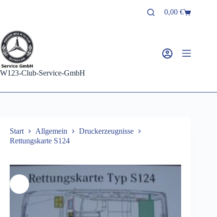
Zum
0,00
€
Inhalt
Warenkorb
springen
W123-Club-Service-GmbH
Start
Allgemein
Druckerzeugnisse
Rettungskarte S124