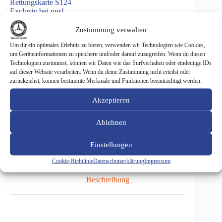
Rettungskarte S124
Exclusiv bei uns!
Zustimmung verwalten
Um dir ein optimales Erlebnis zu bieten, verwenden wir Technologien wie Cookies,
um Geräteinformationen zu speichern und/oder darauf zuzugreifen. Wenn du diesen
Rettungskarte
In den Warenkorb
S124
Technologien zustimmst, können wir Daten wie das Surfverhalten oder eindeutige IDs
Menge
auf dieser Website verarbeiten. Wenn du deine Zustimmung nicht erteilst oder
zurückziehst, können bestimmte Merkmale und Funktionen beeinträchtigt werden.
Akzeptieren
ARTIKELNUMMER:
1000030
KATEGORIE:
DRUCKERZEUGNISSE
Ablehnen
SCHLAGWÖRTER:
BUCH
,
KARTE
Einstellungen
Cookie-Richtlinie
Datenschutzerklärung
Impressum
Beschreibung