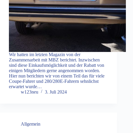
Wir hatten im letzten Magazin von der
Zusammenarbeit mit MBZ berichtet. Inzwischen
sind diese Einkaufsmöglichkeit und der Rabatt von
einigen Mitgliedern gerne angenommen worden.
Hier nun berichten wir von einem Teil das für viele
Coupe-Fahrer und 280/280E-Fahrern sehnlichst
erwartet wurde…
w123neu
3. Juli 2024
Allgemein