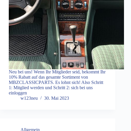
Neu bei uns! Wenn Ihr Mitglieder seid, bekommt Ihr
10% Rabatt auf das gesamte Sortiment von
MBZCLASSICPARTS. Es lohnt sich! Also Schritt
1: Mitglied werden und Schritt 2: sich bei uns
einloggen
w123neu
30. Mai 2023
Allgemein