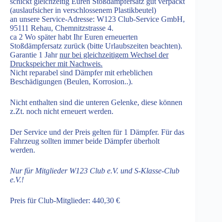
schickt gleichzeitig Euren Stoßdämpfersatz gut verpackt
(auslaufsicher in verschlossenem Plastikbeutel)
an unsere Service-Adresse: W123 Club-Service GmbH,
95111 Rehau, Chemnitzstrasse 4.
ca 2 Wo später habt Ihr Euren erneuerten
Stoßdämpfersatz zurück (bitte Urlaubszeiten beachten).
Garantie 1 Jahr
nur bei gleichzeitigem Wechsel der
Druckspeicher mit Nachweis.
Nicht reparabel sind Dämpfer mit erheblichen
Beschädigungen (Beulen, Korrosion..).
Nicht enthalten sind die unteren Gelenke, diese können
z.Zt. noch nicht erneuert werden.
Der Service und der Preis gelten für 1 Dämpfer. Für das
Fahrzeug sollten immer beide Dämpfer überholt
werden.
Nur für Mitglieder W123 Club e.V. und S-Klasse-Club
e.V.!
Preis für Club-Mitglieder: 440,30 €