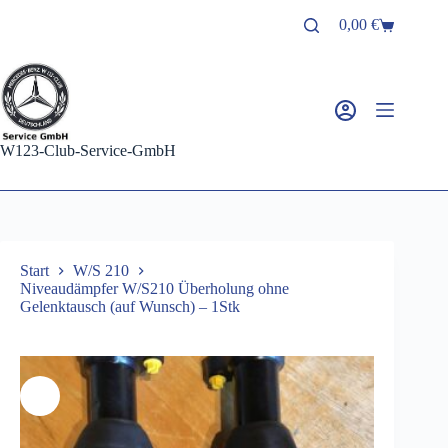
Zum
0,00
€
Inhalt
Warenkorb
springen
W123-Club-Service-GmbH
Start
W/S 210
Niveaudämpfer W/S210 Überholung ohne
Gelenktausch (auf Wunsch) – 1Stk