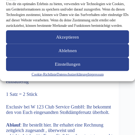
Um dir ein optimales Erlebnis zu bieten, verwenden wir Technologien wie Cookies,
um Geräteinformationen zu speichern und/oder darauf zuzugreifen. Wenn du diesen
Beschreibung
Technologien zustimmst, können wir Daten wie das Surfverhalten oder eindeutige IDs
auf dieser Website verarbeiten. Wenn du deine Zustimmung nicht erteilst oder
zurückziehst, können bestimmte Merkmale und Funktionen beeinträchtigt werden.
Akzeptieren
Niveaudämpferüberholung A 210
Ablehnen
Überholung des Niveaudämpfers für W210 und S210
Einstellungen
inkl neuer Dichtungen, Neulackierung, Manschette
Cookie-Richtlinie
Datenschutzerklärung
Impressum
ohne Gelenk
einbaufertig
1 Satz = 2 Stück
Exclusiv bei W 123 Club Service GmbH: Ihr bekommt
den von Euch eingesandten Stoßdämpfersatz überholt.
Ablauf
: Ihr bestellt hier. Ihr erhaltet eine Rechnung
zeitgleich zugesandt , überweist und