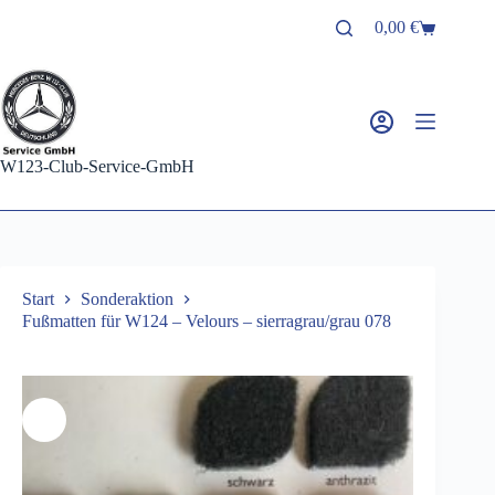
Zum
0,00
€
Inhalt
Warenkorb
springen
W123-Club-Service-GmbH
Start
Sonderaktion
Fußmatten für W124 – Velours – sierragrau/grau 078