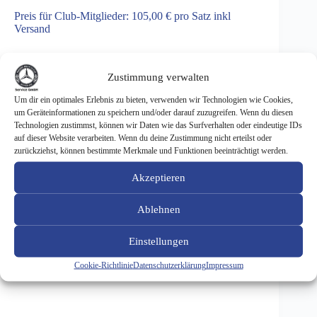
Preis für Club-Mitglieder: 105,00 € pro Satz inkl
Versand
Zustimmung verwalten
Fußmatten
In den Warenkorb
Um dir ein optimales Erlebnis zu bieten, verwenden wir Technologien wie Cookies,
für
um Geräteinformationen zu speichern und/oder darauf zuzugreifen. Wenn du diesen
W124
Technologien zustimmst, können wir Daten wie das Surfverhalten oder eindeutige IDs
-
auf dieser Website verarbeiten. Wenn du deine Zustimmung nicht erteilst oder
Velours
-
zurückziehst, können bestimmte Merkmale und Funktionen beeinträchtigt werden.
sierragrau/grau
ARTIKELNUMMER:
FV-W124-GRA
078
Akzeptieren
KATEGORIE:
SONDERAKTION
Menge
Ablehnen
Einstellungen
Beschreibung
Cookie-Richtlinie
Datenschutzerklärung
Impressum