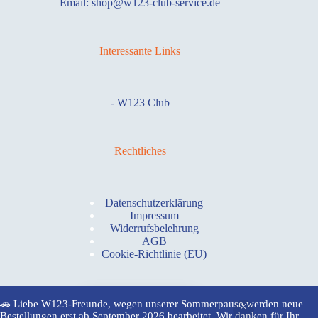
Email: shop@w123-club-service.de
Interessante Links
-
W123 Club
Rechtliches
Datenschutzerklärung
Impressum
Widerrufsbelehrung
AGB
Cookie-Richtlinie (EU)
🚗 Liebe W123-Freunde, wegen unserer Sommerpause werden neue
Widerruf absenden
Bestellungen erst ab September 2026 bearbeitet. Wir danken für Ihr