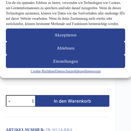
Um dir ein optimales Erlebnis zu bieten, verwenden wir Technologien wie Cookies,
um Geräteinformationen zu speichern und/oder darauf zuzugreifen. Wenn du diesen
Technologien zustimmst, können wir Daten wie das Surfverhalten oder eindeutige IDs
auf dieser Website verarbeiten. Wenn du deine Zustimmung nicht erteilst oder
zurückziehst, können bestimmte Merkmale und Funktionen beeinträchtigt werden.
Fußmatten für W124 – Rips – brasil 073
Akzeptieren
93,11
€
Ablehnen
inkl. 19 % MwSt.
Fußmatten für W124- Ripsausführung – brasil 073
Einstellungen
Cookie-Richtlinie
Datenschutzerklärung
Impressum
Preis für Club-Mitglieder: 93,11 € pro Satz inkl Versand
Fußmatten
In den Warenkorb
für
W124
-
Rips
-
brasil
ARTIKELNUMMER:
FR-W124-BRA