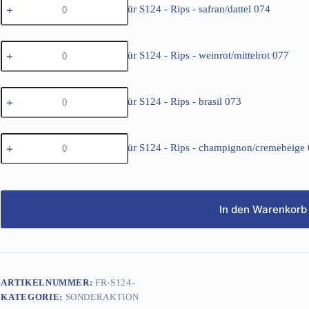
Rips
Menge
Fußmatten für S124 - Rips - safran/dattel 074
für
-
S124
blau
-
072
Fußmatten
Rips
Menge
Fußmatten für S124 - Rips - weinrot/mittelrot 077
für
-
S124
safran/dattel
-
074
Fußmatten
Rips
Menge
Fußmatten für S124 - Rips - brasil 073
für
-
S124
weinrot/mittelrot
-
077
Fußmatten
Rips
Menge
Fußmatten für S124 - Rips - champignon/cremebeige
für
-
S124
brasil
-
073
Rips
Menge
-
champignon/cremebeige
In den Warenkorb
075
Menge
ARTIKELNUMMER:
FR-S124-
KATEGORIE:
SONDERAKTION