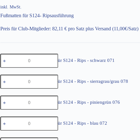
inkl. MwSt.
Fußmatten für S124- Ripsausführung
Preis für Club-Mitglieder: 82,11 € pro Satz plus Versand (11,00€/Satz)
Fußmatten
Fußmatten für S124 - Rips - schwarz 071
für
S124
-
Fußmatten
Rips
Fußmatten für S124 - Rips - sierragrau/grau 078
für
-
S124
schwarz
-
071
Fußmatten
Rips
Menge
Fußmatten für S124 - Rips - piniengrün 076
für
-
S124
sierragrau/grau
-
078
Fußmatten
Rips
Menge
Fußmatten für S124 - Rips - blau 072
für
-
S124
piniengrün
-
076
Fußmatten