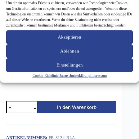
Um dir ein optimales Erlebnis zu bieten, verwenden wir Technologien wie Cookies,
um Geräteinformationen zu speichern und/oder darauf zuzugreifen. Wenn du diesen
Technologien zustimmst, können wir Daten wie das Surfverhalten oder eindeutige IDs
auf dieser Website verarbeiten. Wenn du deine Zustimmung nicht erteilst oder
zurückziehst, können bestimmte Merkmale und Funktionen beeinträchtigt werden.
Fußmatten für S124 – Rips – blau 072
Akzeptieren
93,11
€
Ablehnen
inkl. 19 % MwSt.
Fußmatten für S124- Ripsausführung – blau 072
Einstellungen
Cookie-Richtlinie
Datenschutzerklärung
Impressum
Preis für Club-Mitglieder: 93,11 € pro Satz inkl Versand
Fußmatten
In den Warenkorb
für
S124
-
Rips
-
blau
ARTIKELNUMMER:
FR-S124-BLA