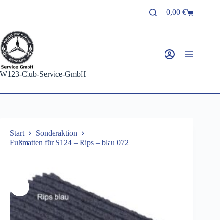
Zum
0,00
€
Inhalt
Warenkorb
springen
W123-Club-Service-GmbH
Start
Sonderaktion
Fußmatten für S124 – Rips – blau 072