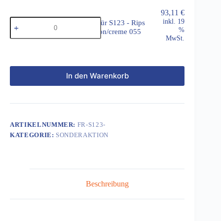
Rips
-
93,11
€
Fußmatten
weinrot/hennarot
inkl. 19
Fußmatten für S123 - Rips
für
057
%
- champignon/creme 055
S123
Menge
MwSt.
-
Rips
-
champignon/creme
In den Warenkorb
055
Menge
ARTIKELNUMMER:
FR-S123-
KATEGORIE:
SONDERAKTION
Beschreibung