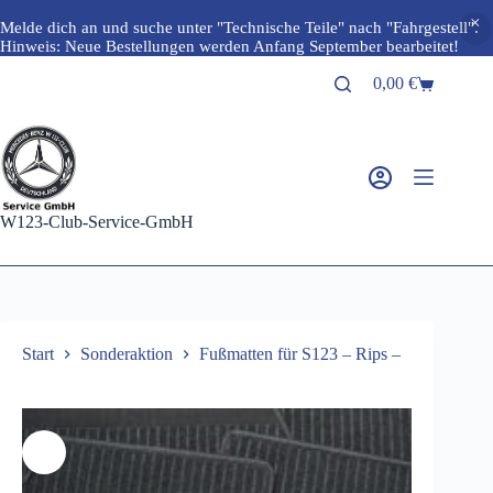
Melde dich an und suche unter "Technische Teile" nach "Fahrgestell".
Hinweis: Neue Bestellungen werden Anfang September bearbeitet!
Zum
0,00
€
Inhalt
Warenkorb
springen
W123-Club-Service-GmbH
Start
Sonderaktion
Fußmatten für S123 – Rips –