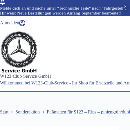
Melde dich an und suche unter "Technische Teile" nach "Fahrgestell".
Hinweis: Neue Bestellungen werden Anfang September bearbeitet!
Zum
Anmelden
Inhalt
springen
W123-Club-Service-GmbH
Willkommen bei W123-Club-Service - Ihr Shop für Ersatzteile und A
Start
Sonderaktion
Fußmatten für S123 – Rips – piniengrün/dun