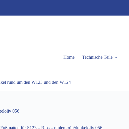
Home
Technische Teile
rtikel rund um den W123 und den W124
keloliv 056
Fußmatten für S123 – Rips – piniengrün/dunkeloliv 056