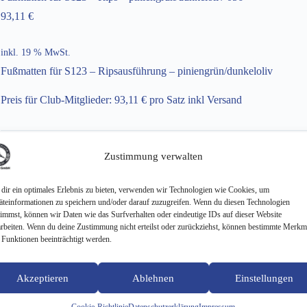
93,11
€
inkl. 19 % MwSt.
Fußmatten für S123 – Ripsausführung – piniengrün/dunkeloliv
Preis für Club-Mitglieder: 93,11 € pro Satz inkl Versand
Zustimmung verwalten
Fußmatten
für
In den W
S123
dir ein optimales Erlebnis zu bieten, verwenden wir Technologien wie Cookies, um
-
äteinformationen zu speichern und/oder darauf zuzugreifen. Wenn du diesen Technologien
Rips
timmst, können wir Daten wie das Surfverhalten oder eindeutige IDs auf dieser Website
-
arbeiten. Wenn du deine Zustimmung nicht erteilst oder zurückziehst, können bestimmte Merkm
piniengrün/dunkeloliv
 Funktionen beeinträchtigt werden.
056
ARTIKELNUMMER:
FR-S123-PIN
Menge
KATEGORIE:
SONDERAKTION
Akzeptieren
Ablehnen
Einstellungen