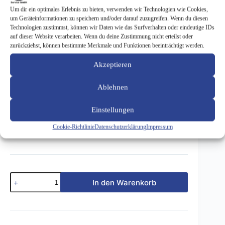
Um dir ein optimales Erlebnis zu bieten, verwenden wir Technologien wie Cookies,
um Geräteinformationen zu speichern und/oder darauf zuzugreifen. Wenn du diesen
Technologien zustimmst, können wir Daten wie das Surfverhalten oder eindeutige IDs
auf dieser Website verarbeiten. Wenn du deine Zustimmung nicht erteilst oder
zurückziehst, können bestimmte Merkmale und Funktionen beeinträchtigt werden.
Fußmatten für A/C124 – Rips – safran/dattel 074
93,11
€
Akzeptieren
Ablehnen
inkl. 19 % MwSt.
Fußmatten für A/C124- Ripsausführung – safran/dattel
Einstellungen
074
Cookie-Richtlinie
Datenschutzerklärung
Impressum
Preis für Club-Mitglieder: 93,11 € pro Satz inkl Versand
Fußmatten
In den Warenkorb
für
A/C124
-
Rips
-