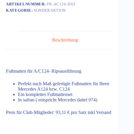
safran/dattel
ARTIKELNUMMER:
FR-AC124-DAT
074
KATEGORIE:
SONDERAKTION
Menge
Beschreibung
Fußmatten für A/C124- Ripsausführung
Perfekt nach Maß gefertigte Fußmatten für Ihren
Mercedes A124 bzw. C124
Ein komplettes Fußmattenset
In safran ( entspricht Mercedes dattel 074)
Preis für Club-Mitglieder: 93,11 € pro Satz inkl Versand