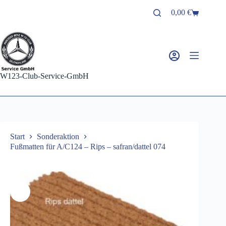
Zum
0,00
€
Inhalt
Warenkorb
springen
W123-Club-Service-GmbH
Start
Sonderaktion
Fußmatten für A/C124 – Rips – safran/dattel 074