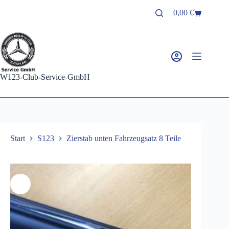
Zum
0,00
€
Inhalt
Warenkorb
springen
W123-Club-Service-GmbH
Start
S123
Zierstab unten Fahrzeugsatz 8 Teile