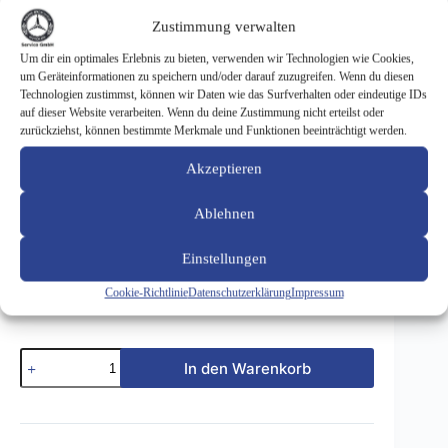
Zustimmung verwalten
Um dir ein optimales Erlebnis zu bieten, verwenden wir Technologien wie Cookies,
Zierstab unten Fahrzeugsatz 8 Teile
um Geräteinformationen zu speichern und/oder darauf zuzugreifen. Wenn du diesen
Technologien zustimmst, können wir Daten wie das Surfverhalten oder eindeutige IDs
468,86
€
auf dieser Website verarbeiten. Wenn du deine Zustimmung nicht erteilst oder
zurückziehst, können bestimmte Merkmale und Funktionen beeinträchtigt werden.
inkl. 19 % MwSt.
zzgl.
Versandkosten
Akzeptieren
Zierstab unten Fahrzeugsatz 8 Teile
Ablehnen
Art.-Nr. 3400110
Einstellungen
Preis für Club-Mitglieder: 374,85 €
Cookie-Richtlinie
Datenschutzerklärung
Impressum
Zierstab
In den Warenkorb
unten
Fahrzeugsatz
8
Teile
Menge