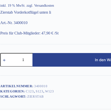
inkl. 19 % MwSt.
zzgl.
Versandkosten
Zierstab Vorderkotflügel unten li
Art.-Nr. 3400010
Preis für Club-Mitglieder: 47,90 € /St
Zierstab
Vorderkotflügel
In den W
unten
li
Menge
ARTIKELNUMMER:
3400010
KATEGORIEN:
C123
,
S123
,
W123
SCHLAGWORT:
ZIERSTAB