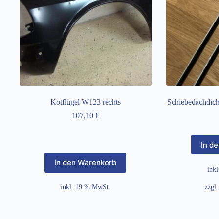
Kotflügel W123 rechts
Schiebedachdicht
107,10
€
In d
In den Warenkorb
ink
inkl. 19 % MwSt.
zzgl