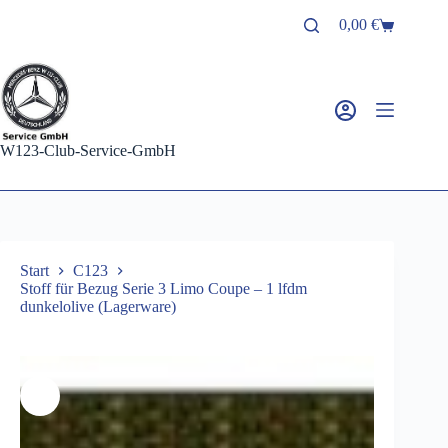
Zum
0,00
€
Inhalt
Warenkorb
springen
W123-Club-Service-GmbH
Start
C123
Stoff für Bezug Serie 3 Limo Coupe – 1 lfdm
dunkelolive (Lagerware)