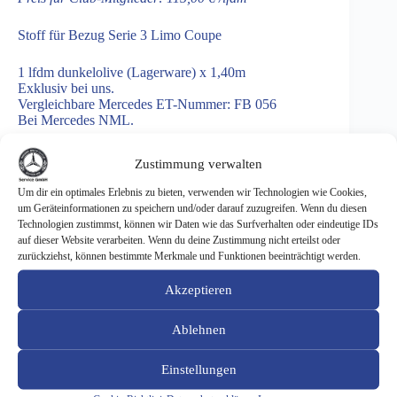
Stoff für Bezug Serie 3 Limo Coupe
1 lfdm dunkelolive (Lagerware) x 1,40m
Exklusiv bei uns.
Vergleichbare Mercedes ET-Nummer: FB 056
Bei Mercedes NML.
Zustimmung verwalten
Um dir ein optimales Erlebnis zu bieten, verwenden wir Technologien wie Cookies,
Stoff
In den Warenkorb
um Geräteinformationen zu speichern und/oder darauf zuzugreifen. Wenn du diesen
für
Technologien zustimmst, können wir Daten wie das Surfverhalten oder eindeutige IDs
Bezug
auf dieser Website verarbeiten. Wenn du deine Zustimmung nicht erteilst oder
Serie
zurückziehst, können bestimmte Merkmale und Funktionen beeinträchtigt werden.
3
Limo
Coupe
Akzeptieren
ARTIKELNUMMER:
3100010
-
KATEGORIEN:
C123
,
S123
,
W123
1
Ablehnen
lfdm
SCHLAGWORT:
STOFF
dunkelolive
(Lagerware)
Einstellungen
Menge