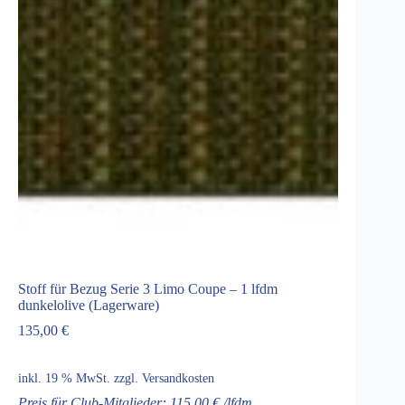
Stoff für Bezug Serie 3 Limo Coupe – 1 lfdm
dunkelolive (Lagerware)
135,00
€
inkl. 19 % MwSt.
zzgl.
Versandkosten
Preis für Club-Mitglieder: 115,00 € /lfdm