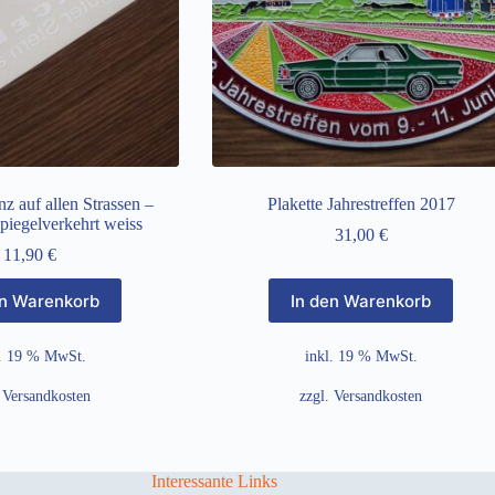
z auf allen Strassen –
Plakette Jahrestreffen 2017
spiegelverkehrt weiss
31,00
€
11,90
€
en Warenkorb
In den Warenkorb
l. 19 % MwSt.
inkl. 19 % MwSt.
.
Versandkosten
zzgl.
Versandkosten
Interessante Links