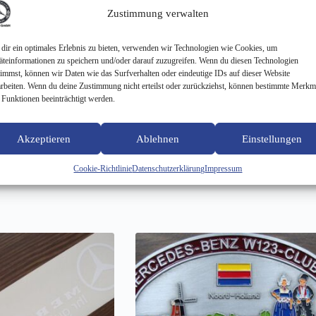
Zustimmung verwalten
dir ein optimales Erlebnis zu bieten, verwenden wir Technologien wie Cookies, um
äteinformationen zu speichern und/oder darauf zuzugreifen. Wenn du diesen Technologien
timmst, können wir Daten wie das Surfverhalten oder eindeutige IDs auf dieser Website
arbeiten. Wenn du deine Zustimmung nicht erteilst oder zurückziehst, können bestimmte Merkm
 Funktionen beeinträchtigt werden.
enden Video, in dem ein Mercedes W124 eine Hauptrolle spielt:
ewidmet. Du hast mir so viel mehr als deinen Benz hinterlassen. In 
Akzeptieren
Ablehnen
Einstellungen
Cookie-Richtlinie
Datenschutzerklärung
Impressum