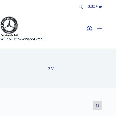
Zum
0,00
€
Inhalt
Warenkorb
springen
W123-Club-Service-GmbH
ZV