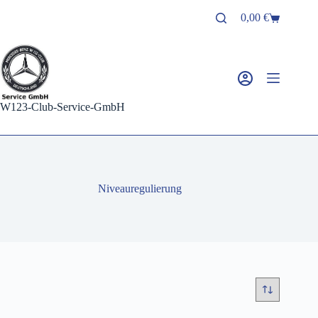
Zum
0,00
€
Inhalt
Warenkorb
springen
W123-Club-Service-GmbH
Niveauregulierung