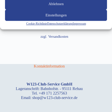
Ablehnen
3,00
€
In den Warenkorb
Einstellungen
Cookie-Richtlinie
Datenschutzerklärung
Impressum
inkl. 7 % MwSt.
zzgl.
Versandkosten
Kontaktinformation
W123-Club-Service GmbH
Lageranschrift: Bahnhofstr. - 95111 Rehau
Tel. +49 171 2257563
Email: shop@w123-club-service.de