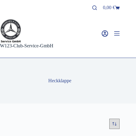
Zum
0,00
€
Inhalt
Warenkorb
springen
W123-Club-Service-GmbH
Heckklappe