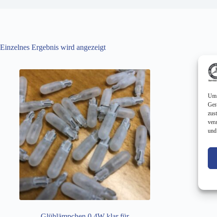
Einzelnes Ergebnis wird angezeigt
Um 
Ger
zus
ver
und
Glühlämpchen 0,4W klar für