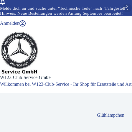
Melde dich an und suche unter "Technische Teile" nach "Fahrgestell".
Hinweis: Neue Bestellungen werden Anfang September bearbeitet!
Zum
Anmelden
Inhalt
springen
W123-Club-Service-GmbH
Willkommen bei W123-Club-Service - Ihr Shop für Ersatzteile und A
Glühlämpchen