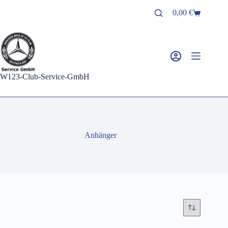
Zum
0,00
€
Inhalt
Warenkorb
springen
W123-Club-Service-GmbH
Anhänger